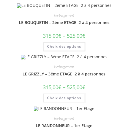
Herbergement
LE BOUQUETIN – 2éme ETAGE 2 à 4 personnes
315,00
€
–
525,00
€
Ce
Choix des options
produit
a
plusieurs
variations.
Les
Herbergement
options
peuvent
LE GRIZZLY – 3éme ETAGE 2 à 4 personnes
être
choisies
sur
315,00
€
–
525,00
€
la
page
Ce
du
Choix des options
produit
produit
a
plusieurs
variations.
Les
Herbergement
options
peuvent
LE RANDONNEUR – 1er Etage
être