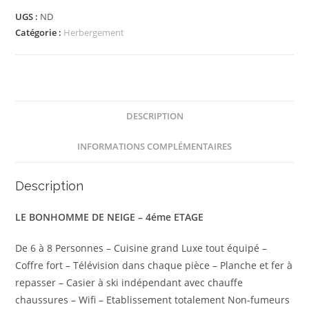
DE
UGS :
ND
NEIGE - 4éme
Catégorie :
Herbergement
ETAGE
6
à
8
personnes
DESCRIPTION
INFORMATIONS COMPLÉMENTAIRES
Description
LE BONHOMME DE NEIGE – 4éme ETAGE
De 6 à 8 Personnes – Cuisine grand Luxe tout équipé –
Coffre fort – Télévision dans chaque pièce – Planche et fer à
repasser – Casier à ski indépendant avec chauffe
chaussures – Wifi – Etablissement totalement Non-fumeurs