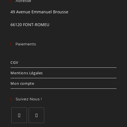
Adresse
49 Avenue Emmanuel Brousse
66120 FONT-ROMEU
Paiements
CGV
Mentions Légales
Mon compte
Suivez Nous !
S’ouvre
S’ouvre