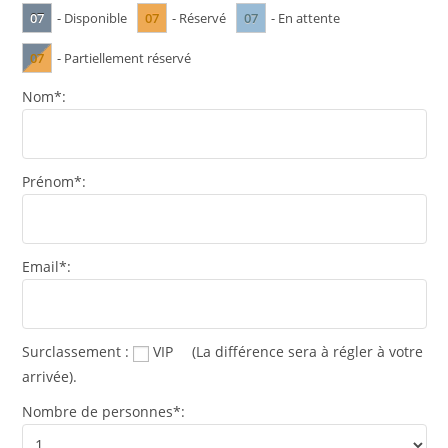
07
07
07
- Disponible
- Réservé
- En attente
07
- Partiellement réservé
Nom*:
Prénom*:
Email*:
Surclassement :
VIP
(La différence sera à régler à votre
arrivée).
Nombre de personnes*: