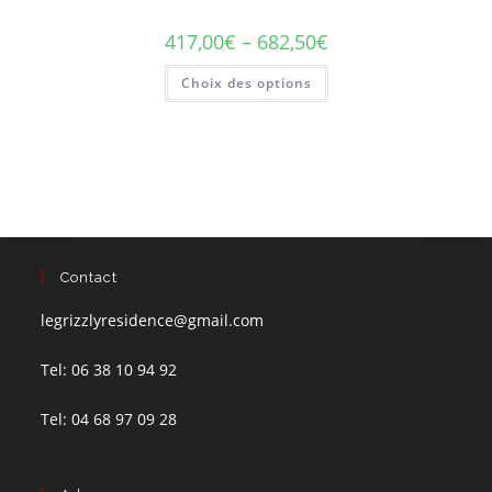
choisies
sur
417,00
€
–
682,50
€
la
page
Ce
du
Choix des options
produit
produit
a
plusieurs
variations.
Les
options
peuvent
être
choisies
sur
la
page
du
Contact
produit
legrizzlyresidence@gmail.com
Tel: 06 38 10 94 92
Tel: 04 68 97 09 28