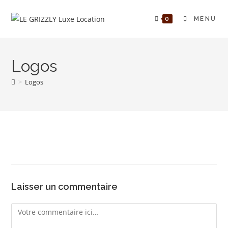
Skip
to
0
MENU
content
Logos
>
Logos
Laisser un commentaire
Comment