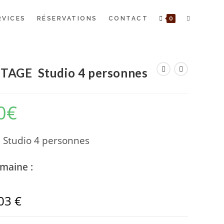
TOGGLE
RVICES
RÉSERVATIONS
CONTACT
0
WEBSITE
TAGE Studio 4 personnes
SEARCH
0
€
E
Studio 4 personnes
emaine :
03 €