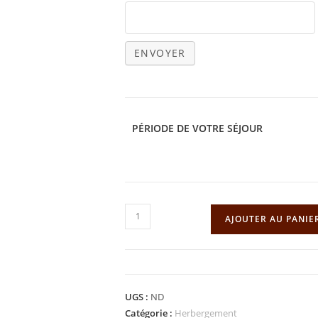
PÉRIODE DE VOTRE SÉJOUR
quantité
AJOUTER AU PANIE
de
L'AVALANCHE
-
3éme
UGS :
ND
ETAGE
Catégorie :
Herbergement