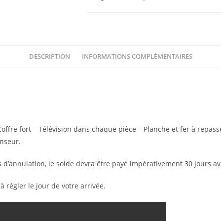
Studio
4
personnes
DESCRIPTION
INFORMATIONS COMPLÉMENTAIRES
offre fort – Télévision dans chaque pièce – Planche et fer à repas
nseur.
d’annulation, le solde devra être payé impérativement 30 jours av
 régler le jour de votre arrivée.