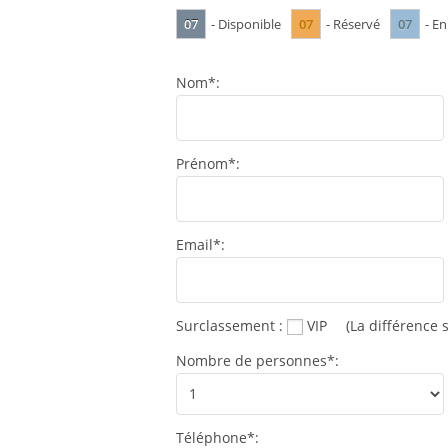
07
07
07
- Disponible
- Réservé
- En
Nom*:
Prénom*:
Email*:
Surclassement :
VIP
(La différence s
Nombre de personnes*:
Téléphone*: